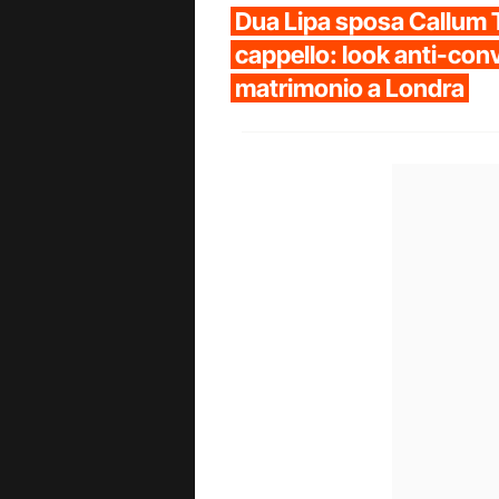
Dua Lipa sposa Callum Tu
cappello: look anti-conv
matrimonio a Londra