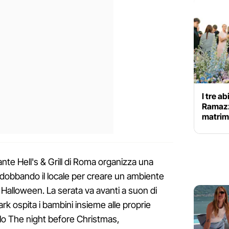
I tre a
Ramazzo
matrimo
rante Hell's & Grill di Roma organizza una
ddobbando il locale per creare un ambiente
i Halloween. La serata va avanti a suon di
ark ospita i bambini insieme alle proprie
lo The night before Christmas,