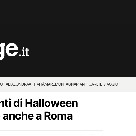
IO
ITALIA
LONDRA
ATTIVITÀ
MARE
MONTAGNA
PIANIFICARE IL VIAGGIO
nti di Halloween
o anche a Roma