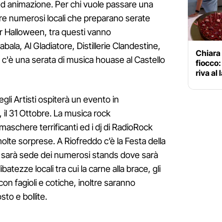
d animazione. Per chi vuole passare una
ffre numerosi locali che preparano serate
er Halloween, tra questi vanno
bala, Al Gladiatore, Distillerie Clandestine,
Chiara 
e c'è una serata di musica houase al Castello
fiocco:
riva al
degli Artisti ospiterà un evento in
il 31 Ottobre. La musica rock
schere terrificanti ed i dj di RadioRock
olte sorprese. A Riofreddo c’è la Festa della
 sarà sede dei numerosi stands dove sarà
atezze locali tra cui la carne alla brace, gli
 con fagioli e cotiche, inoltre saranno
sto e bollite.