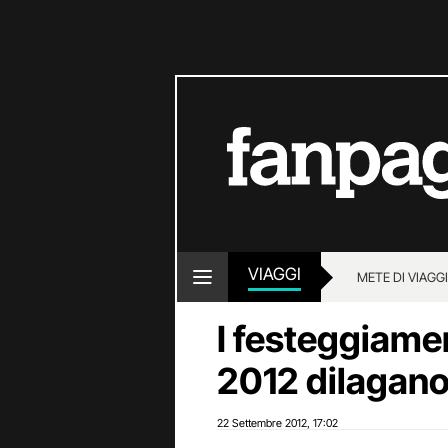
VIAGGI
METE DI VIAGG
I festeggiame
2012 dilagan
22 Settembre 2012
17:02
,