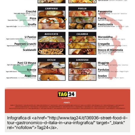
Infografica di <a href="http://www.tag24.it/136936–street–food–il–
tour–gastronomico–d–italia–in–una–infografica/" target="_blank"
rel="nofollow">Tag24</a>.