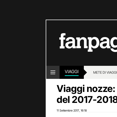
VIAGGI
METE DI VIAGG
Viaggi nozze:
del 2017-201
11 Settembre 2017
16:18
,