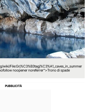
org/wiki/File:Grj%C3%B3tagj%C3%A1_caves_in_summer
"nofollow noopener noreferrer">Trono di spade