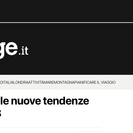
IO
ITALIA
LONDRA
ATTIVITÀ
MARE
MONTAGNA
PIANIFICARE IL VIAGGIO
 le nuove tendenze
8