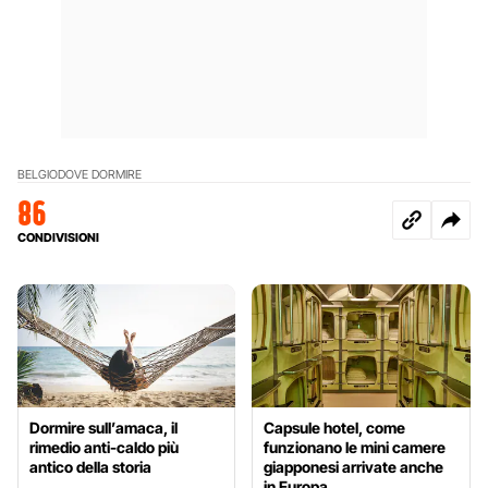
BELGIO
DOVE DORMIRE
86
CONDIVISIONI
Dormire sull’amaca, il
Capsule hotel, come
rimedio anti-caldo più
funzionano le mini camere
antico della storia
giapponesi arrivate anche
in Europa