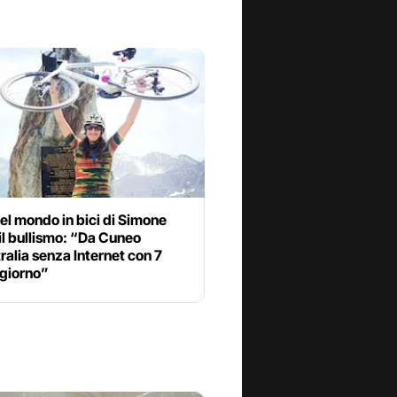
 del mondo in bici di Simone
il bullismo: “Da Cuneo
tralia senza Internet con 7
 giorno”