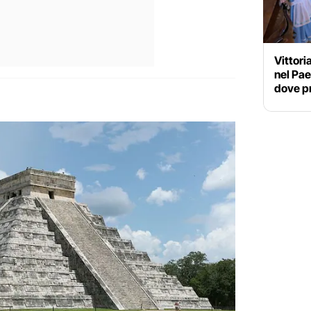
Vittori
nel Pae
dove p