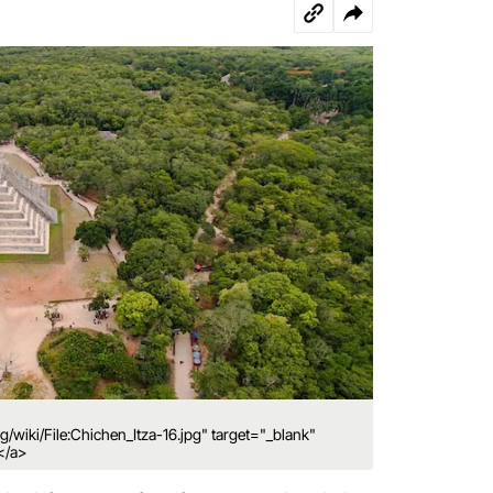
/wiki/File:Chichen_Itza-16.jpg" target="_blank"
</a>