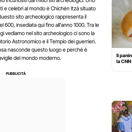
 ed incuriositi dai mitici siti archeologici. Uno
ati e celebri al mondo è Chichén Itzà situato
uesto sito archeologico rappresenta il
el 600, insediata qui fino all'anno 1000. Tra le
i vediamo nel sito archeologico ci sono la
atorio Astronomico e il Tempio dei guerrieri.
cosa nasconde questo luogo e perchè è
Il pani
aviglie del mondo moderno.
la CNN 