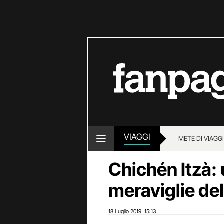
VIAGGI
METE DI VIAGG
Chichén Itzà: 
meraviglie de
18 Luglio 2019
15:13
,