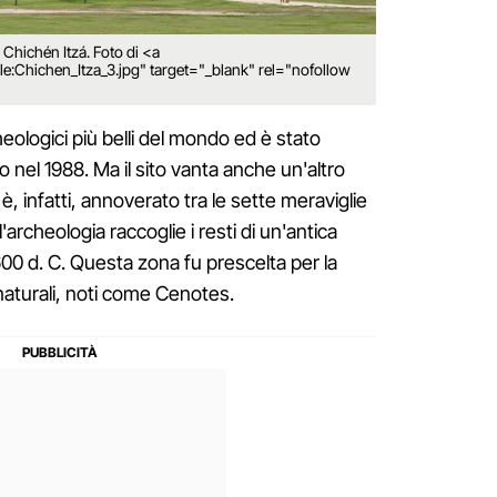
 Chichén Itzá. Foto di <a
ile:Chichen_Itza_3.jpg" target="_blank" rel="nofollow
heologici più belli del mondo ed è stato
 nel 1988. Ma il sito vanta anche un'altro
, infatti, annoverato tra le sette meraviglie
rcheologia raccoglie i resti di un'antica
600 d. C. Questa zona fu prescelta per la
naturali, noti come Cenotes.