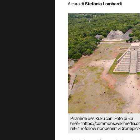
A cura di
Stefania Lombardi
Piramide des Kukulcán. Foto di <a
href="https://commons.wikimedia.org
rel="nofollow noopener">Dronepicr