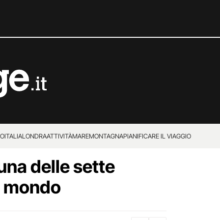
IO
ITALIA
LONDRA
ATTIVITÀ
MARE
MONTAGNA
PIANIFICARE IL VIAGGIO
una delle sette
l mondo