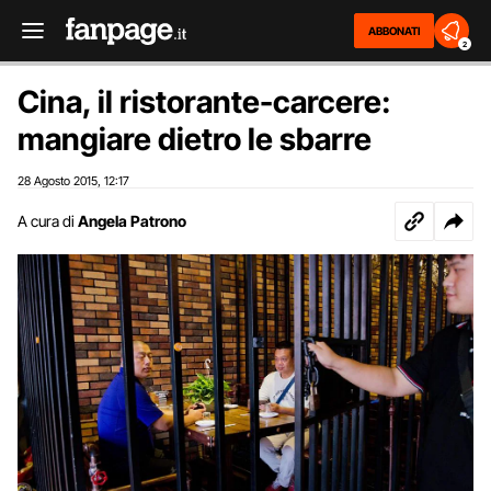
ABBONATI
2
Cina, il ristorante-carcere:
mangiare dietro le sbarre
28 Agosto 2015
12:17
,
A cura di
Angela Patrono