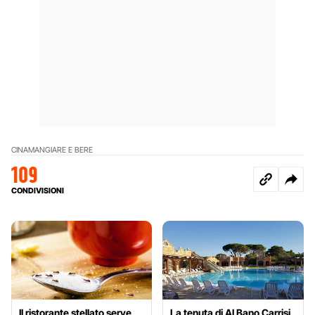
CINA
MANGIARE E BERE
109
CONDIVISIONI
Il ristorante stellato serve
La tenuta di Al Bano Carrisi