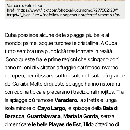
Varadero. Foto di <a
href="https://www.flickr.com/photos/kudumomo/7277562120/"
target="_blank" rel="nofollow noopener noreferrer">momo</a>
Cuba possiede alcune delle spiagge più belle al
mondo: palme, acque turchesi e cristalline. A Cuba
tutto sembra una pubblicità trasformata in realtà.
Sono queste fra le prime ragioni che spingono ogni
anno milioni di visitatori a fuggire dal freddo inverno
europeo, per rilassarsi sotto il sole nell’isola più grande
dei Caraibi. Molte di queste spiagge hanno ristoranti
con cucina tipica e preparano i tradizionali mojitos. Tra
le spiagge più famose
Varadero
, la stretta e lunga
isola minore di
Cayo Largo
, le spiagge della
Baia di
Baracoa
,
Guardalavaca
,
Marìa la Gorda
, senza
dimenticare le belle
Playas de Est
, il lido cittadino di