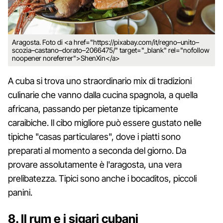
Aragosta. Foto di <a href="https://pixabay.com/it/regno–unito–
scozia–castano–dorato–2066475/" target="_blank" rel="nofollow
noopener noreferrer">ShenXin</a>
A cuba si trova uno straordinario mix di tradizioni
culinarie che vanno dalla cucina spagnola, a quella
africana, passando per pietanze tipicamente
caraibiche. Il cibo migliore può essere gustato nelle
tipiche "casas particulares", dove i piatti sono
preparati al momento a seconda del giorno. Da
provare assolutamente è l'aragosta, una vera
prelibatezza. Tipici sono anche i bocaditos, piccoli
panini.
8. Il rum e i sigari cubani