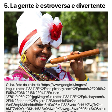
5. La gente è estroversa e divertente
Cuba. Foto da <a href="https://www.google.it/imgres?
imgurl=https%3A%2F%2Fcdn.pixabay.com%2Fphoto%2F2016%2
F05%2F06%2F16%2F04%2Fcuban–
1376110_960_720.jpg&imgrefurl=https%3A%2F%2Fpixabay.com%
2Fit%2Fphotos%2Fsigaro%2F&docid=P0aKac–
WnR3mpM&tbnid=iBt8es6etRaO6M%3A&vet=10ahUKEwjTv7m–
hMTZAhXOjqQKHah5ABkQMwhRKAIwAg..i&w=960&h=640&bih=