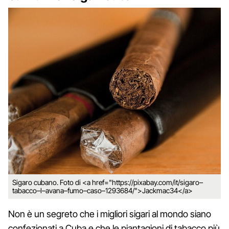
Sigaro cubano. Foto di <a href="https://pixabay.com/it/sigaro–
tabacco–l–avana–fumo–caso–1293684/">Jackmac34</a>
Non è un segreto che i migliori sigari al mondo siano
confezionati a Cuba e che le piantagioni di tabacco più