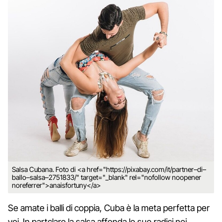
Salsa Cubana. Foto di <a href="https://pixabay.com/it/partner–di–
ballo–salsa–2751833/" target="_blank" rel="nofollow noopener
noreferrer">anaisfortuny</a>
Se amate i balli di coppia, Cuba è la meta perfetta per
voi. In partclare la salsa affonda le sue radici nei