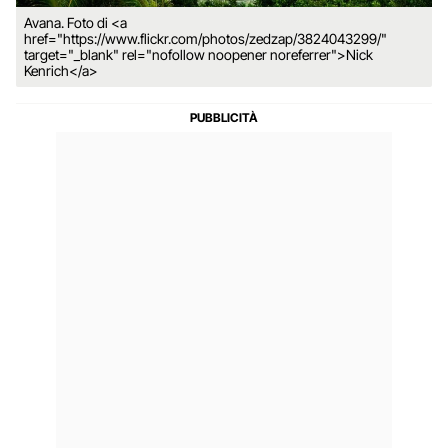
Avana. Foto di <a
href="https://www.flickr.com/photos/zedzap/3824043299/"
target="_blank" rel="nofollow noopener noreferrer">Nick
Kenrich</a>