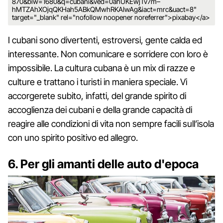
870&biw=1680&q=cubani&ved=0ahUKEwjTv7m–
hMTZAhXOjqQKHah5ABkQMwhRKAIwAg&iact=mrc&uact=8"
target="_blank" rel="nofollow noopener noreferrer">pixabay</a>
I cubani sono divertenti, estroversi, gente calda ed
interessante. Non comunicare e sorridere con loro è
impossibile. La cultura cubana è un mix di razze e
culture e trattano i turisti in maniera speciale. Vi
accorgerete subito, infatti, del grande spirito di
accoglienza dei cubani e della grande capacità di
reagire alle condizioni di vita non sempre facili sull’isola
con uno spirito positivo ed allegro.
6. Per gli amanti delle auto d'epoca