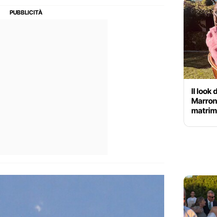
Il look
Marrone
matrim