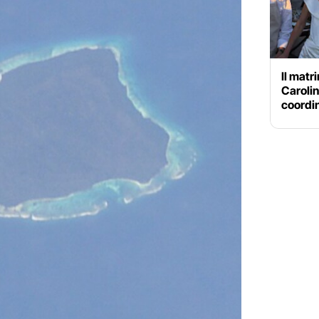
Il mat
Carolin
coordin