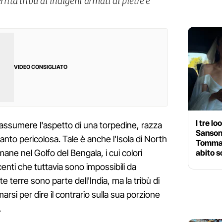
rita tribù di indigeni armati di pietre e
VIDEO CONSIGLIATO
I tre l
ò assumere l'aspetto di una torpedine, razza
Sansoni
anto pericolosa. Tale è anche l'Isola di North
Tommaso
abito s
ane nel Golfo del Bengala, i cui colori
nti che tuttavia sono impossibili da
 terre sono parte dell'India, ma la tribù di
rsi per dire il contrario sulla sua porzione
.