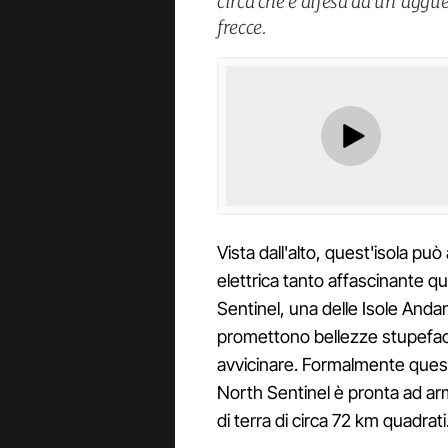
circa che è difesa da un’agguer
frecce.
Vista dall'alto, quest'isola pu
elettrica tanto affascinante qu
Sentinel, una delle Isole Andam
promettono bellezze stupeface
avvicinare. Formalmente queste
North Sentinel è pronta ad arma
di terra di circa 72 km quadrati