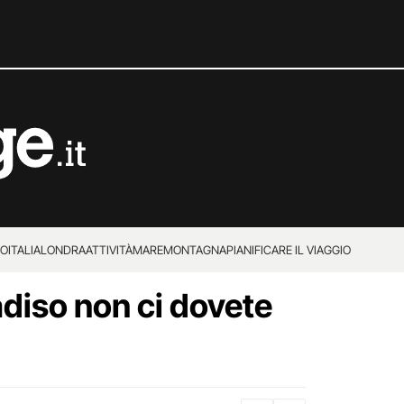
IO
ITALIA
LONDRA
ATTIVITÀ
MARE
MONTAGNA
PIANIFICARE IL VIAGGIO
adiso non ci dovete