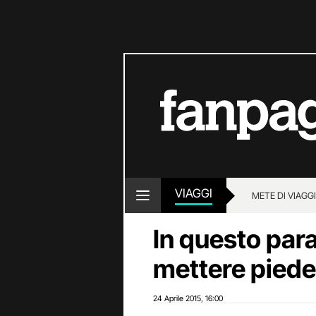
VIAGGI
METE DI VIAGG
In questo par
mettere piede
24 Aprile 2015
16:00
,