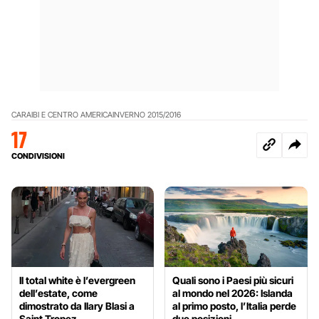
CARAIBI E CENTRO AMERICA
INVERNO 2015/2016
17
CONDIVISIONI
Il total white è l’evergreen
Quali sono i Paesi più sicuri
dell’estate, come
al mondo nel 2026: Islanda
dimostrato da Ilary Blasi a
al primo posto, l’Italia perde
Saint Tropez
due posizioni