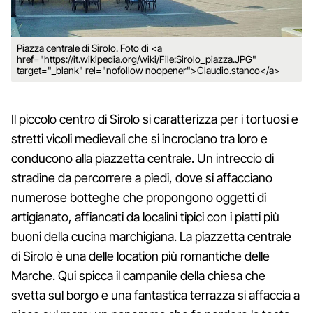
Piazza centrale di Sirolo. Foto di <a
href="https://it.wikipedia.org/wiki/File:Sirolo_piazza.JPG"
target="_blank" rel="nofollow noopener">Claudio.stanco</a>
Il piccolo centro di Sirolo si caratterizza per i tortuosi e
stretti vicoli medievali che si incrociano tra loro e
conducono alla piazzetta centrale. Un intreccio di
stradine da percorrere a piedi, dove si affacciano
numerose botteghe che propongono oggetti di
artigianato, affiancati da localini tipici con i piatti più
buoni della cucina marchigiana. La piazzetta centrale
di Sirolo è una delle location più romantiche delle
Marche. Qui spicca il campanile della chiesa che
svetta sul borgo e una fantastica terrazza si affaccia a