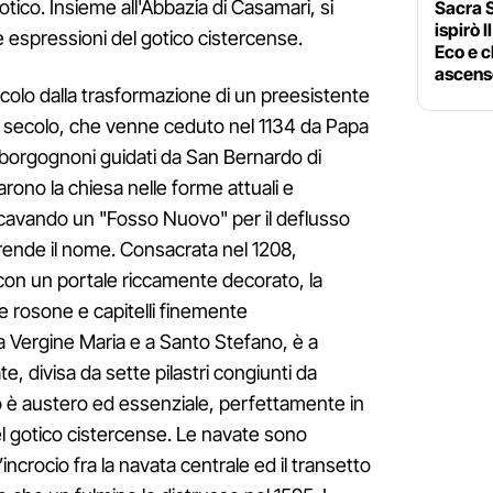
otico. Insieme all'Abbazia di Casamari, si
Sacra S
ispirò 
e espressioni del gotico cistercense.
Eco e c
ascens
colo dalla trasformazione di un preesistente
 secolo, che venne ceduto nel 1134 da Papa
 borgognoni guidati da San Bernardo di
carono la chiesa nelle forme attuali e
cavando un "Fosso Nuovo" per il deflusso
prende il nome. Consacrata nel 1208,
 con un portale riccamente decorato, la
e rosone e capitelli finemente
lla Vergine Maria e a Santo Stefano, è a
te, divisa da sette pilastri congiunti da
o è austero ed essenziale, perfettamente in
el gotico cistercense. Le navate sono
’incrocio fra la navata centrale ed il transetto