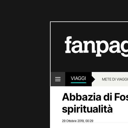
VIAGGI
METE DI VIAGG
Abbazia di Fo
spiritualità
29 Ottobre 2019
00:29
,