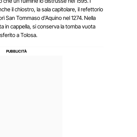
po che un fulmine lo distrusse nel 1595. I
e il chiostro, la sala capitolare, il refettorio
orì San Tommaso d'Aquino nel 1274. Nella
ata in cappella, si conserva la tomba vuota
sferito a Tolosa.