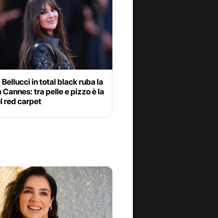
Bellucci in total black ruba la
 Cannes: tra pelle e pizzo è la
l red carpet