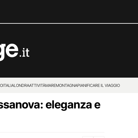
IO
ITALIA
LONDRA
ATTIVITÀ
MARE
MONTAGNA
PIANIFICARE IL VIAGGIO
ssanova: eleganza e