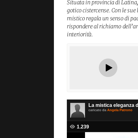
Situata in provincia di Latina
gotico cistercense. Con le sue 
mistico regala un senso di pac
rispondere al richiamo dell’an
interiorità.