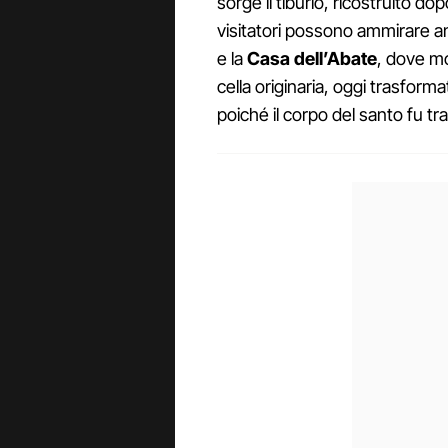
sorge il tiburio, ricostruito do
visitatori possono ammirare anch
e la
Casa dell’Abate
, dove m
cella originaria, oggi trasform
poiché il corpo del santo fu tra