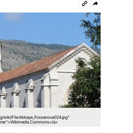
g/wiki/File:Abbaye_Fossanova024.jpg"
opener">Wikimedia Commons</a>