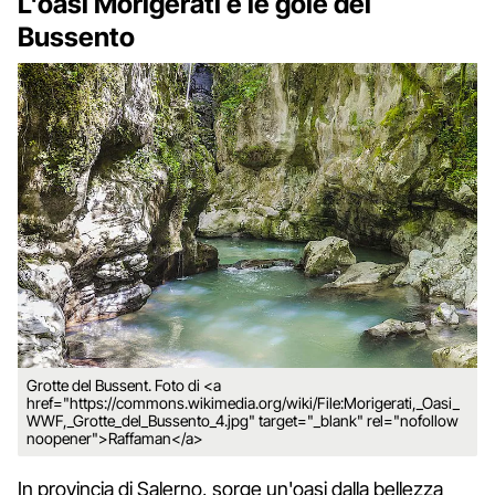
L'oasi Morigerati e le gole del
Bussento
Grotte del Bussent. Foto di <a
href="https://commons.wikimedia.org/wiki/File:Morigerati,_Oasi_
WWF,_Grotte_del_Bussento_4.jpg" target="_blank" rel="nofollow
noopener">Raffaman</a>
In provincia di Salerno, sorge un'oasi dalla bellezza