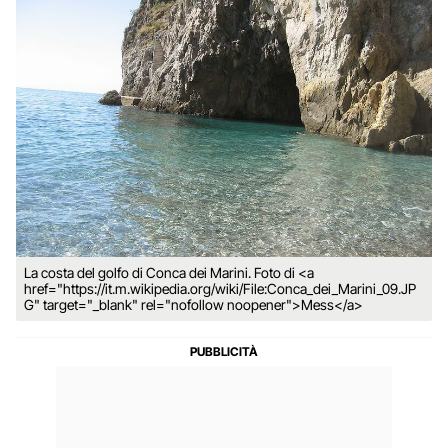
La costa del golfo di Conca dei Marini. Foto di <a
href="https://it.m.wikipedia.org/wiki/File:Conca_dei_Marini_09.JP
G" target="_blank" rel="nofollow noopener">Mess</a>