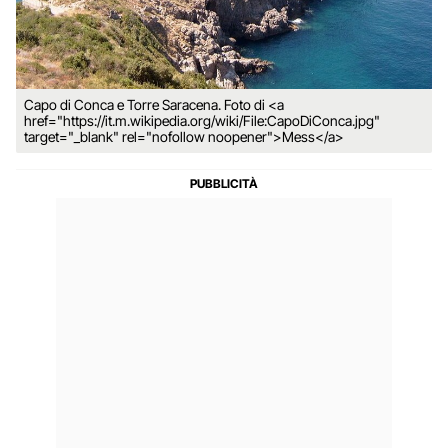
Capo di Conca e Torre Saracena. Foto di <a
href="https://it.m.wikipedia.org/wiki/File:CapoDiConca.jpg"
target="_blank" rel="nofollow noopener">Mess</a>