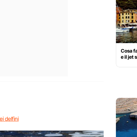
Cosa fa
e il jet
i delfini