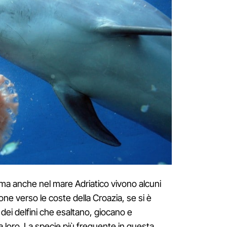
a anche nel mare Adriatico vivono alcuni
cione verso le coste della Croazia, se si è
 dei delfini che esaltano, giocano e
 loro. La specie più frequente in questa