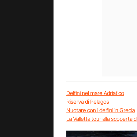
Delfini nel mare Adriatico
Riserva di Pelagos
Nuotare con i delfini in Grecia
La Valletta tour alla scoperta de