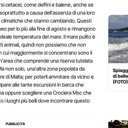
si cetacei, come delfini e balene, anche se
i soprattutto a causa dell'assenza di una loro
ni climatiche che stanno cambiando. Questi
eo per lo più alla fine di agosto e rimangono
ideale temperatura del mare. Il mare pulito è
sti animali, quindi non possiamo che non
n cui maggiormente si concentrano sono il
un'area che comprende una riserva tutelata
a non solo, una'altra zona popolata da
Spiagg
di bell
are di Malta; per poterli ammirare da vicino e
(FOTO)
ipare alle tante escursioni in barca che
na oppure scegliere una Crociera Msc che
to i luoghi più belli dove incontrare questo