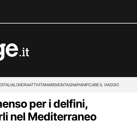
IO
ITALIA
LONDRA
ATTIVITÀ
MARE
MONTAGNA
PIANIFICARE IL VIAGGIO
nso per i delfini,
rli nel Mediterraneo