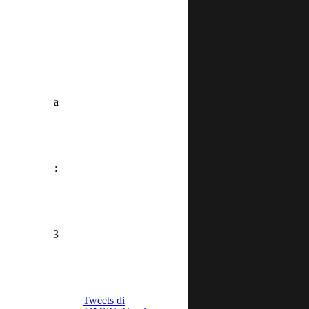
a
:
3
Tweets di