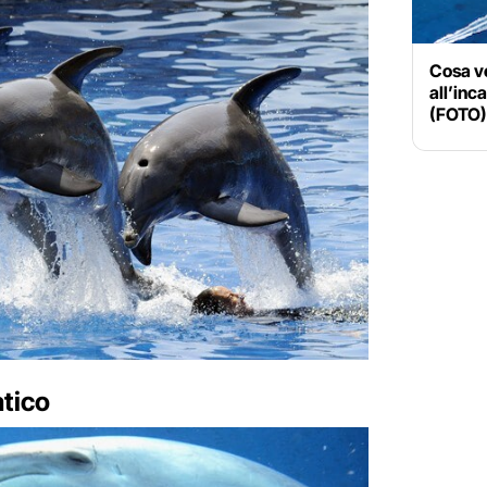
Cosa v
all’inc
(FOTO)
atico