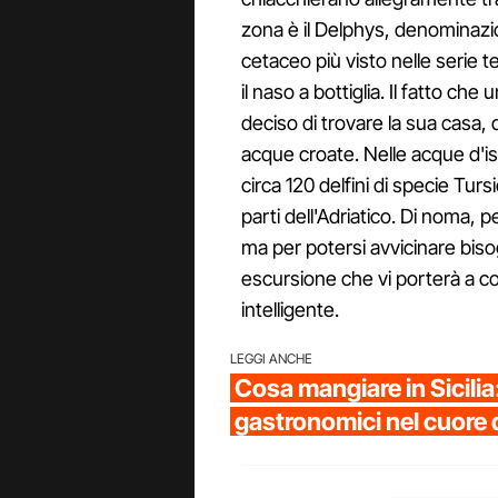
zona è il Delphys, denominazion
cetaceo più visto nelle serie te
il naso a bottiglia. Il fatto che
deciso di trovare la sua casa, 
acque croate. Nelle acque d'iso
circa 120 delfini di specie Turs
parti dell'Adriatico. Di noma, p
ma per potersi avvicinare bis
escursione che vi porterà a co
intelligente.
LEGGI ANCHE
Cosa mangiare in Sicilia:
gastronomici nel cuore 