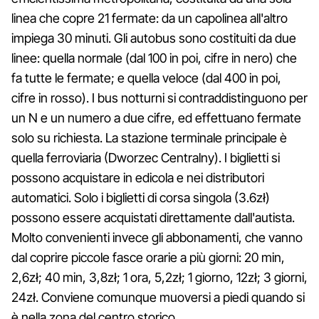
linea che copre 21 fermate: da un capolinea all'altro
impiega 30 minuti. Gli autobus sono costituiti da due
linee: quella normale (dal 100 in poi, cifre in nero) che
fa tutte le fermate; e quella veloce (dal 400 in poi,
cifre in rosso). I bus notturni si contraddistinguono per
un N e un numero a due cifre, ed effettuano fermate
solo su richiesta. La stazione terminale principale è
quella ferroviaria (Dworzec Centralny). I biglietti si
possono acquistare in edicola e nei distributori
automatici. Solo i biglietti di corsa singola (3.6zł)
possono essere acquistati direttamente dall'autista.
Molto convenienti invece gli abbonamenti, che vanno
dal coprire piccole fasce orarie a più giorni: 20 min,
2,6zł; 40 min, 3,8zł; 1 ora, 5,2zł; 1 giorno, 12zł; 3 giorni,
24zł. Conviene comunque muoversi a piedi quando si
è nella zona del centro storico.