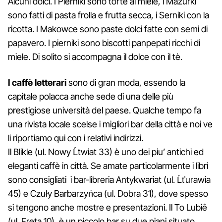
Alcuni dolci. I Pierniki sono torte al miele, i Mazurki
sono fatti di pasta frolla e frutta secca, i Serniki con la
ricotta. I Makowce sono paste dolci fatte con semi di
papavero. I pierniki sono biscotti panpepati ricchi di
miele. Di solito si accompagna il dolce con il tè.
I caffè letterari
sono di gran moda, essendo la
capitale polacca anche sede di una delle più
prestigiose università del paese. Qualche tempo fa
una rivista locale scelse i migliori bar della città e noi ve
li riportiamo qui con i relativi indirizzi.
Il Blikle (ul. Nowy Ĺtwiat 33) è uno dei piu’ antichi ed
eleganti caffè in città. Se amate particolarmente i libri
sono consigliati i bar-libreria Antykwariat (ul. Ĺťurawia
45) e Czuły Barbarzyńca (ul. Dobra 31), dove spesso
si tengono anche mostre e presentazioni. Il To Lubiê
(ul. Freta 10), è un piccolo bar su due piani situato