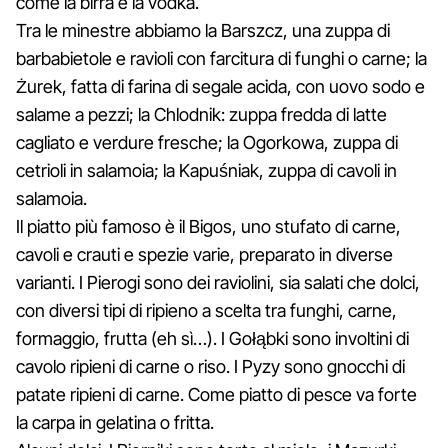
come la birra e la vodka.
Tra le minestre abbiamo la Barszcz, una zuppa di
barbabietole e ravioli con farcitura di funghi o carne; la
Żurek, fatta di farina di segale acida, con uovo sodo e
salame a pezzi; la Chlodnik: zuppa fredda di latte
cagliato e verdure fresche; la Ogorkowa, zuppa di
cetrioli in salamoia; la Kapuśniak, zuppa di cavoli in
salamoia.
Il piatto più famoso è il Bigos, uno stufato di carne,
cavoli e crauti e spezie varie, preparato in diverse
varianti. I Pierogi sono dei raviolini, sia salati che dolci,
con diversi tipi di ripieno a scelta tra funghi, carne,
formaggio, frutta (eh sì…). I Gołąbki sono involtini di
cavolo ripieni di carne o riso. I Pyzy sono gnocchi di
patate ripieni di carne. Come piatto di pesce va forte
la carpa in gelatina o fritta.