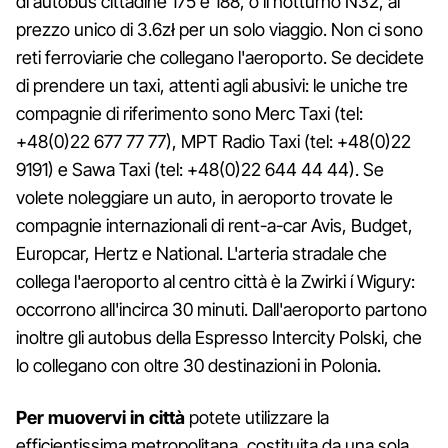
di autobus cittadine 175 e 188, o il notturno N32, al
prezzo unico di 3.6zł per un solo viaggio. Non ci sono
reti ferroviarie che collegano l'aeroporto. Se decidete
di prendere un taxi, attenti agli abusivi: le uniche tre
compagnie di riferimento sono Merc Taxi (tel:
+48(0)22 677 77 77), MPT Radio Taxi (tel: +48(0)22
9191) e Sawa Taxi (tel: +48(0)22 644 44 44). Se
volete noleggiare un auto, in aeroporto trovate le
compagnie internazionali di rent-a-car Avis, Budget,
Europcar, Hertz e National. L'arteria stradale che
collega l'aeroporto al centro città è la Zwirki í Wigury:
occorrono all'incirca 30 minuti. Dall'aeroporto partono
inoltre gli autobus della Espresso Intercity Polski, che
lo collegano con oltre 30 destinazioni in Polonia.
Per muovervi in città
potete utilizzare la
efficientissima metropolitana, costituita da una sola