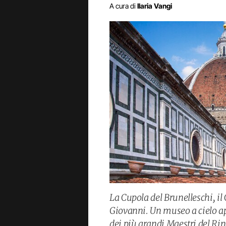
A cura di
Ilaria Vangi
La Cupola del Brunelleschi, il 
Giovanni. Un museo a cielo ap
dei più grandi Maestri del Rin