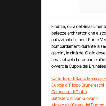
Firenze, culla del Rinasciment
bellezze architettoniche e stor
palazzi antichi, per il Ponte Ve
bombardamenti durante la seco
giardini, la città del Giglio de
fiera nel cielo fiorentino e al
ovvero la Cupola del Brunelle
Cattedrale di Santa Maria del 
Cupola di Filippo Brunelleschi
Campanile di Giotto
Battistero di San Giovanni
Museo dell'Opera del Duomo