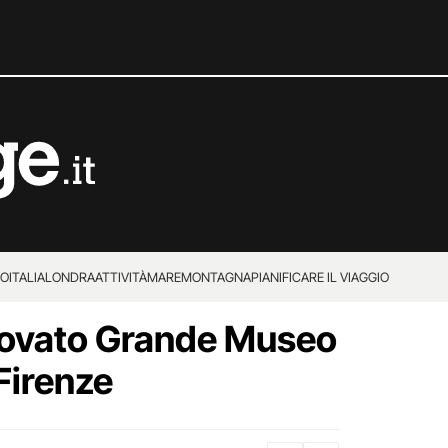
IO
ITALIA
LONDRA
ATTIVITÀ
MARE
MONTAGNA
PIANIFICARE IL VIAGGIO
innovato Grande Museo
Firenze