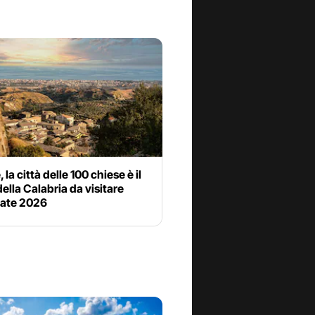
 la città delle 100 chiese è il
ella Calabria da visitare
tate 2026