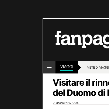
VIAGGI
METE DI VIAGG
Visitare il r
del Duomo di 
21 Ottobre 2015
17:34
,