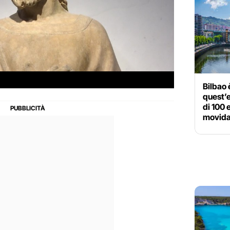
Bilbao è
quest’
di 100 e
movid