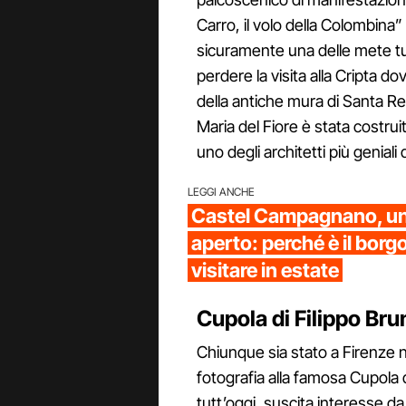
Carro, il volo della Colombina”
sicuramente una delle mete tur
perdere la visita alla Cripta 
della antiche mura di Santa Re
Maria del Fiore è stata costruit
uno degli architetti più geniali
LEGGI ANCHE
Castel Campagnano, un
aperto: perché è il borg
visitare in estate
Cupola di Filippo Bru
Chiunque sia stato a Firenze
fotografia alla famosa Cupola 
tutt’oggi, suscita interesse da p