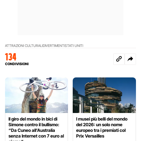
ATTRAZIONI CULTURALI
DIVERTIMENTI
STATI UNITI
134
CONDIVISIONI
Il giro del mondo in bici di
I musei più belli del mondo
Simone contro il bullismo:
del 2026: un solo nome
“Da Cuneo all’Australia
europeo tra i premiati col
senza Internet con 7 euro al
Prix Versailles