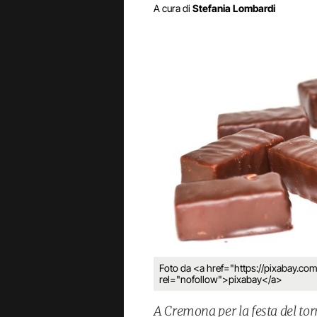
A cura di
Stefania Lombardi
Foto da <a href="https://pixabay.co
rel="nofollow">pixabay</a>
A Cremona per la festa del tor