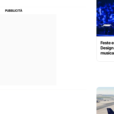
Feste e
Design 
musica,