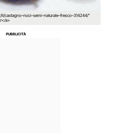
m/it/castagno–noci–semi–naturale–fresco–314244/"
kr</a>