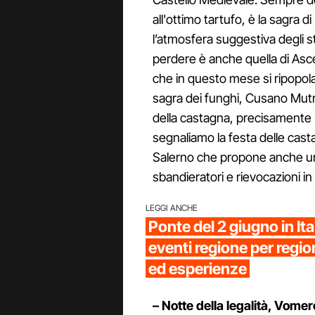
all'ottimo tartufo, è la sagra d
l’atmosfera suggestiva degli s
perdere è anche quella di Asc
che in questo mese si ripopola
sagra dei funghi, Cusano Mutr
della castagna, precisamente ne
segnaliamo la festa delle cast
Salerno che propone anche un
sbandieratori e rievocazioni i
LEGGI ANCHE
Ponte del 2 giugno in Itali
eventi regione per regio
ed esperienze
– Notte della legalità, Vomer