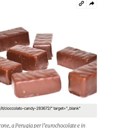
m/it/cioccolato-candy-283672/" target="_blank"
rone, a Perugia per l’eurochocolate e in