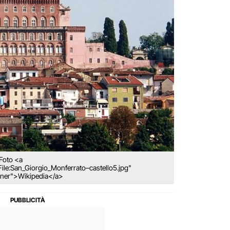
 Foto <a
/File:San_Giorgio_Monferrato–castello5.jpg"
ener">Wikipedia</a>