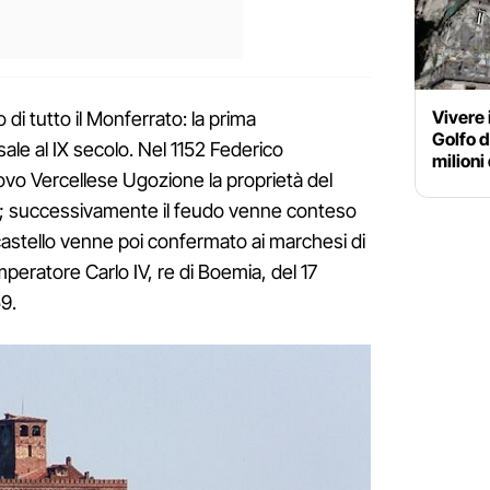
Vivere 
co di tutto il Monferrato: la prima
Golfo d
le al IX secolo. Nel 1152 Federico
milioni
vo Vercellese Ugozione la proprietà del
o; successivamente il feudo venne conteso
Il castello venne poi confermato ai marchesi di
mperatore Carlo IV, re di Boemia, del 17
9.