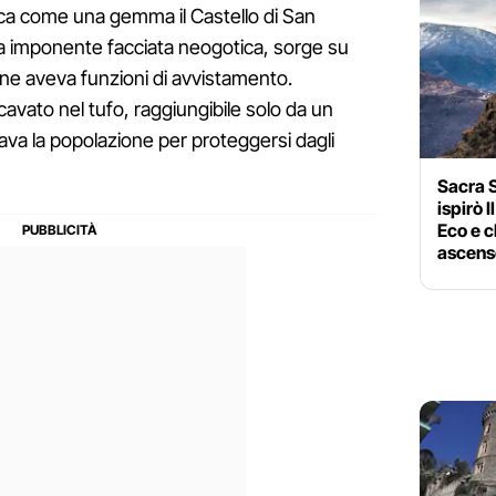
icca come una gemma il Castello di San
a imponente facciata neogotica, sorge su
ine aveva funzioni di avvistamento.
ato nel tufo, raggiungibile solo da un
giava la popolazione per proteggersi dagli
Sacra S
ispirò 
Eco e c
ascens