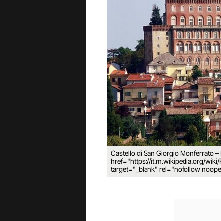
Castello di San Giorgio Monferrato –
href="https://it.m.wikipedia.org/wiki
target="_blank" rel="nofollow noop