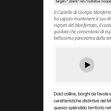
target="_blank" rel="nofollow no
Il Castello di Giorgio Monferra
ha saputo mantenere il suo dis
vigneti del Monferrato, il cast
guidate che consentono di espl
bellissimo panorama dalla te
Dolci colline, borghi da favol
caratteristiche distintive del 
questo splendido territorio ne