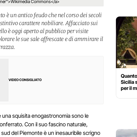
opener">Wikimedia Commons</a>
to è un antico feudo che nel corso dei secoli
tintivo carattere nobiliare. Affacciato sui
ello è oggi aperto al pubblico per visite
orare le sue sale affrescate e di ammirare il
rrazza.
Quanto 
VIDEO CONSIGLIATO
Sicilia
per il 
a e una squisita enogastronomia sono le
Monferrato. Con il suo fascino naturale,
l sud del Piemonte è un inesauribile scrigno