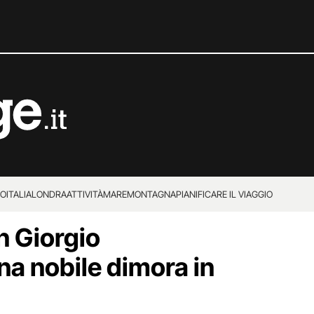
IO
ITALIA
LONDRA
ATTIVITÀ
MARE
MONTAGNA
PIANIFICARE IL VIAGGIO
n Giorgio
na nobile dimora in