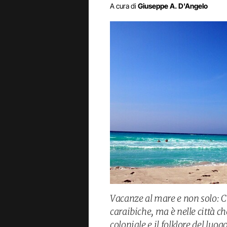
A cura di
Giuseppe A. D'Angelo
Vacanze al mare e non solo: C
caraibiche, ma è nelle città ch
coloniale e il folklore del luog