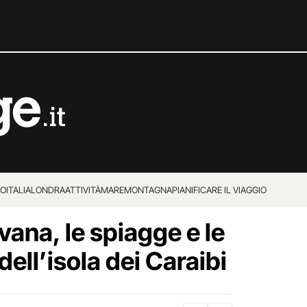
IO
ITALIA
LONDRA
ATTIVITÀ
MARE
MONTAGNA
PIANIFICARE IL VIAGGIO
vana, le spiagge e le
 dell’isola dei Caraibi