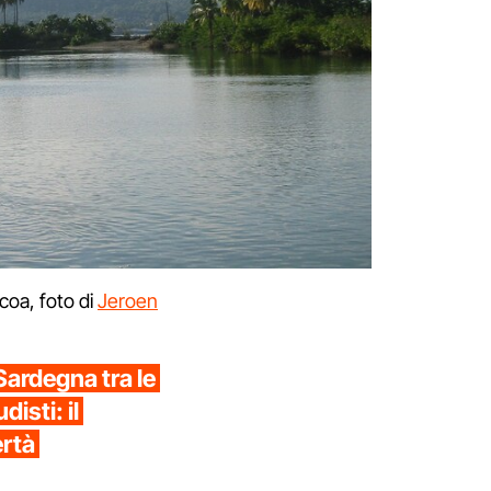
coa, foto di
Jeroen
Sardegna tra le
isti: il
ertà