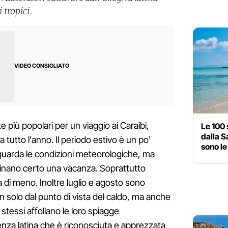
 tropici.
VIDEO CONSIGLIATO
 più popolari per un viaggio ai Caraibi,
Le 100 
dalla S
tutto l'anno. Il periodo estivo è un po'
sono le 
uarda le condizioni meteorologiche, ma
inano certo una vacanza. Soprattutto
 di meno. Inoltre luglio e agosto sono
 solo dal punto di vista del caldo, ma anche
i stessi affollano le loro spiagge
nza latina che è riconosciuta e apprezzata