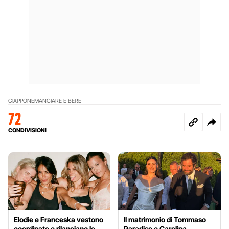
GIAPPONE
MANGIARE E BERE
72
CONDIVISIONI
Elodie e Franceska vestono
Il matrimonio di Tommaso
coordinate e rilanciano le
Paradiso e Carolina