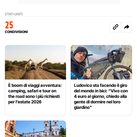
STATI UNITI
25
CONDIVISIONI
È boom di viaggi avventura:
Ludovico sta facendo il giro
camping, safari e tour on
del mondo in bici: “Vivo con
the road sono i più richiesti
4 euro al giorno, chiedo alla
per l’estate 2026
gente di dormire nel loro
giardino”