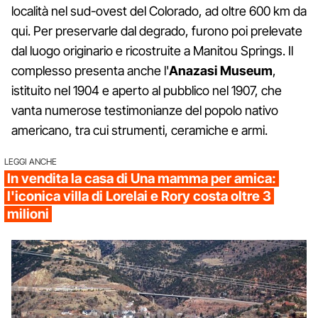
località nel sud-ovest del Colorado, ad oltre 600 km da
qui. Per preservarle dal degrado, furono poi prelevate
dal luogo originario e ricostruite a Manitou Springs. Il
complesso presenta anche l'
Anazasi Museum
,
istituito nel 1904 e aperto al pubblico nel 1907, che
vanta numerose testimonianze del popolo nativo
americano, tra cui strumenti, ceramiche e armi.
LEGGI ANCHE
In vendita la casa di Una mamma per amica:
l'iconica villa di Lorelai e Rory costa oltre 3
milioni