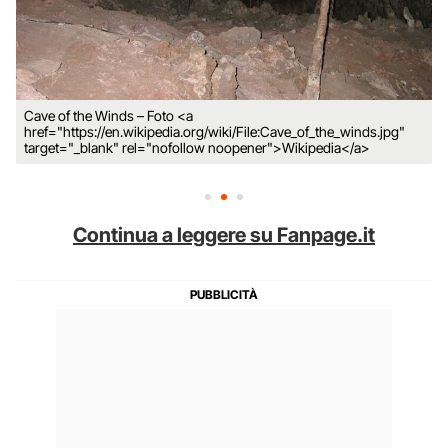
Cave of the Winds – Foto <a
href="https://en.wikipedia.org/wiki/File:Cave_of_the_winds.jpg"
target="_blank" rel="nofollow noopener">Wikipedia</a>
Continua a leggere su Fanpage.it