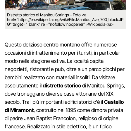
Distretto storico di Manitou Springs – Foto <a
href="https://en.wikipedia.org/wiki/File:Manitou_Ave_700_block.JP
G" target="_blank" rel="nofollow noopener">Wikipedia</a>
Questo delizioso centro montano offre numerose
occasioni di intrattenimento per i turisti, in particolar
modo nella stagione estiva. La località ospita
negozietti, ristoranti e pub, oltre a un parco giochi per
bambini realizzato con materiali insoliti. Da visitare
assolutamente il
distretto storico
di Manitou Springs,
dove troneggiano diverse case vittoriane del XIX
secolo. Tra i più importanti edifici storici c'è il
Castello
di Miramont
, costruito nel 1895 come dimora privata
di padre Jean Baptist Francolon, religioso di origine
francese. Realizzato in stile eclettico, è un tipico