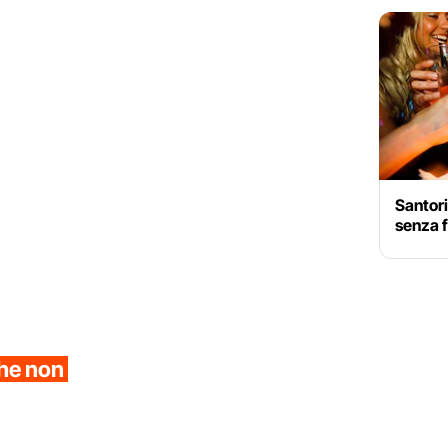
Santori
senza f
che non