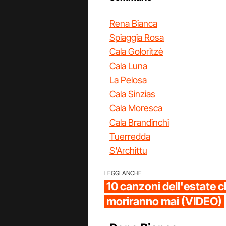
Rena Bianca
Spiaggia Rosa
Cala Goloritzè
Cala Luna
La Pelosa
Cala Sinzias
Cala Moresca
Cala Brandinchi
Tuerredda
S'Archittu
LEGGI ANCHE
10 canzoni dell'estate 
moriranno mai (VIDEO)