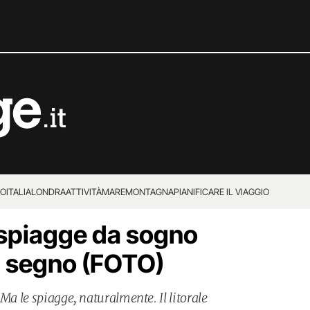
IO
ITALIA
LONDRA
ATTIVITÀ
MARE
MONTAGNA
PIANIFICARE IL VIAGGIO
 spiagge da sogno
il segno (FOTO)
 Ma le spiagge, naturalmente. Il litorale