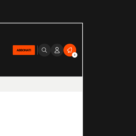
ABBONATI
2