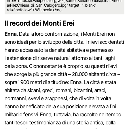
href="https://it.wikipedia.org/wiki/Santo_Stefano_Quisquina#/medi
a/File:Chiesa_di_San_Calogero.jpg" target="_blank"
rel="nofollow">Wikipedia</a>).
Il record dei Monti Erei
Enna
. Data la loro conformazione, i Monti Erei non
sono ideali per lo sviluppo delle città. I rilievi accidentati
hanno abbassato la densità abitativa e permesso
l'estensione di riserve naturali attorno ai tanti laghi
della zona. Ciononostante è proprio su questi rilievi
che sorge la più grande città – 28.000 abitanti circa –
sopra i 900 metri di altitudine: Enna. La città è stata
abitata da sicani, greci, romani, bizantini, arabi,
normanni, svevi e aragonesi, che di volta in volta
hanno beneficiato della sua posizione elevata a fini
militari difensivi. Enna, tuttavia, ha raccolto nel tempo
tanti tesori testimonianza di una storia antica, dalla