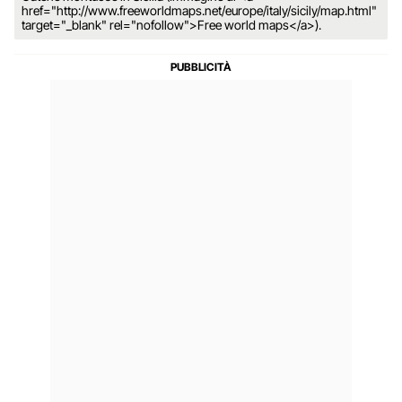
href="http://www.freeworldmaps.net/europe/italy/sicily/map.html"
target="_blank" rel="nofollow">Free world maps</a>).