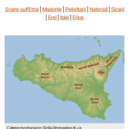
Sciare sull'Etna
|
Madonie
|
Peloritani
|
Nebrodi
|
Sicani
|
Erei
|
Iblei
|
Erice
Catene montuose in Sicilia (Immagine di <a