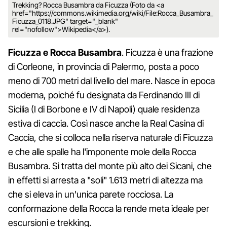
Trekking? Rocca Busambra da Ficuzza (Foto da <a
href="https://commons.wikimedia.org/wiki/File:Rocca_Busambra_
Ficuzza_0118.JPG" target="_blank"
rel="nofollow">Wikipedia</a>).
Ficuzza e Rocca Busambra
. Ficuzza è una frazione
di Corleone, in provincia di Palermo, posta a poco
meno di 700 metri dal livello del mare. Nasce in epoca
moderna, poiché fu designata da Ferdinando III di
Sicilia (I di Borbone e IV di Napoli) quale residenza
estiva di caccia. Così nasce anche la Real Casina di
Caccia, che si colloca nella riserva naturale di Ficuzza
e che alle spalle ha l'imponente mole della Rocca
Busambra. Si tratta del monte più alto dei Sicani, che
in effetti si arresta a "soli" 1.613 metri di altezza ma
che si eleva in un'unica parete rocciosa. La
conformazione della Rocca la rende meta ideale per
escursioni e trekking.