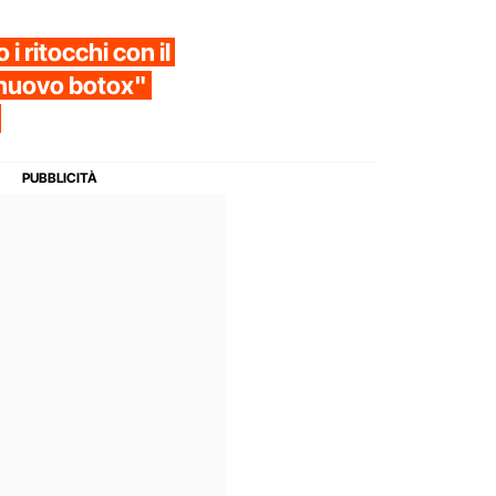
i ritocchi con il
 "nuovo botox"