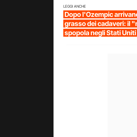
LEGGI ANCHE
Dopo l'Ozempic arrivano 
grasso dei cadaveri: il
spopola negli Stati Uniti