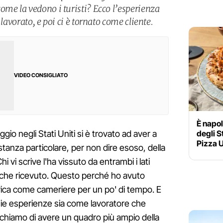
ome la vedono i turisti? Ecco l’esperienza
 lavorato, e poi ci è tornato come cliente.
VIDEO CONSIGLIATO
È napol
degli S
gio negli Stati Uniti si è trovato ad aver a
Pizza 
tanza particolare, per non dire esoso, della
 vi scrive l'ha vissuto da entrambi i lati
anche ricevuto. Questo perché ho avuto
erica come cameriere per un po' di tempo. E
 mie esperienze sia come lavoratore che
rchiamo di avere un quadro più ampio della