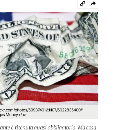
flickr.com/photos/59937401@N07/6022835400/"
ages Money</a>.
rante è ritenuta quasi obbligatoria. Ma cosa