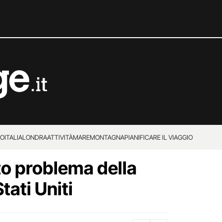
IO
ITALIA
LONDRA
ATTIVITÀ
MARE
MONTAGNA
PIANIFICARE IL VIAGGIO
o problema della
tati Uniti