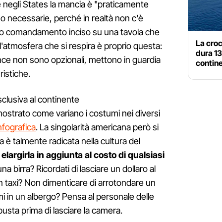
 negli States la mancia è "praticamente
no necessarie, perché in realtà non c'è
 o comandamento inciso su una tavola che
La croc
l'atmosfera che si respira è proprio questa:
dura 13
nce non sono opzionali, mettono in guardia
contine
ristiche.
clusiva al continente
strato come variano i costumi nei diversi
nfografica
. La singolarità americana però si
 è talmente radicata nella cultura del
elargirla in aggiunta al costo di qualsiasi
una birra? Ricordati di lasciare un dollaro al
un taxi? Non dimenticare di arrotondare un
ormi in un albergo? Pensa al personale delle
 busta prima di lasciare la camera.