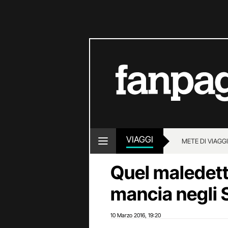
VIAGGI
METE DI VIAGG
Quel maledett
mancia negli S
10 Marzo 2016
19:20
,