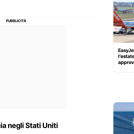
EasyJet
l’esta
approv
a negli Stati Uniti