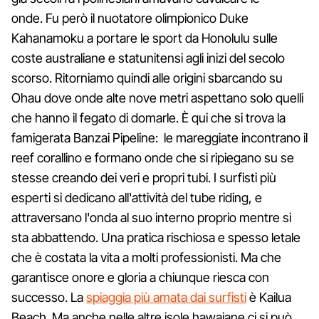
onde. Fu però il nuotatore olimpionico Duke
Kahanamoku a portare le sport da Honolulu sulle
coste australiane e statunitensi agli inizi del secolo
scorso. Ritorniamo quindi alle origini sbarcando su
Ohau dove onde alte nove metri aspettano solo quelli
che hanno il fegato di domarle. È qui che si trova la
famigerata Banzai Pipeline: le mareggiate incontrano il
reef corallino e formano onde che si ripiegano su se
stesse creando dei veri e propri tubi. I surfisti più
esperti si dedicano all'attività del tube riding, e
attraversano l'onda al suo interno proprio mentre si
sta abbattendo. Una pratica rischiosa e spesso letale
che è costata la vita a molti professionisti. Ma che
garantisce onore e gloria a chiunque riesca con
successo. La
spiaggia più amata dai surfisti
è Kailua
Beach. Ma anche nelle altre isole hawaiane ci si può