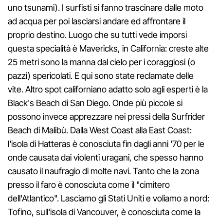
uno tsunami). I surfisti si fanno trascinare dalle moto
ad acqua per poi lasciarsi andare ed affrontare il
proprio destino. Luogo che su tutti vede imporsi
questa specialità è Mavericks, in California: creste alte
25 metri sono la manna dal cielo per i coraggiosi (o
pazzi) spericolati. E qui sono state reclamate delle
vite. Altro spot californiano adatto solo agli esperti è la
Black's Beach di San Diego. Onde più piccole si
possono invece apprezzare nei pressi della Surfrider
Beach di Malibù. Dalla West Coast alla East Coast:
l'isola di Hatteras è conosciuta fin dagli anni '70 per le
onde causata dai violenti uragani, che spesso hanno
causato il naufragio di molte navi. Tanto che la zona
presso il faro è conosciuta come il "cimitero
dell'Atlantico". Lasciamo gli Stati Uniti e voliamo a nord:
Tofino, sull'isola di Vancouver, è conosciuta come la