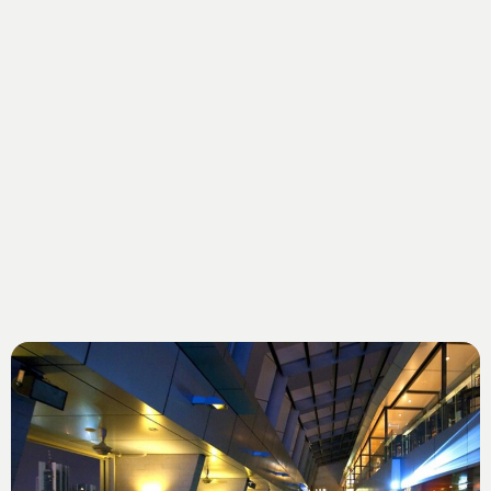
concedervi un pisolino in un hotel futuristico, come le
capsule-letto per dormire in aeroporto, alleggerendo il
peso dell’attesa tra un volo e l’altro. Gli innamorati
potranno optare per i romantici hotel di cioccolato, un
must per San Valentino, mentre i più piccoli potranno
divertirsi in alberghi su misura per loro. In giro per il
mondo si trovano numerosi hotel dal design bizzarro e
fuori dal comune. Basta prenotare online per provare
l’emozione di dormire in un hotel sottomarino o di
ghiaccio, o in una camera dal tetto apribile con la
magnifica vista delle stelle.