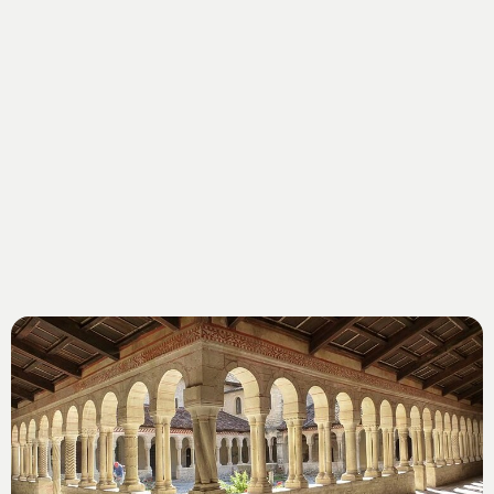
un’estate da sogno sul Mediterraneo. Le coste
spagnole, italiane e francesi sono pronte ad accogliere i
turisti con spiagge dorate e un mare cristallino, per non
parlare delle splendide isole greche o di arcipelaghi
dove la natura si accompagna al divertimento, come le
Baleari o le Canarie. Chi preferisce godersi una
settimana bianca in Europa può sciare sul candore di
catene montuose come le Alpi dove troviamo giganti
come il Monte Bianco, il Monte Rosa o il Cervino, le
Dolomiti dalle forme fantasiose e frastagliate, i Pirenei
che segnano un confine tutto naturale tra Francia e
Spagna.